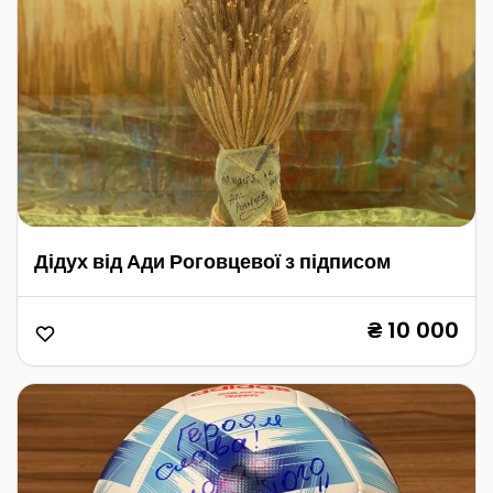
Дідух від Ади Роговцевої з підписом
₴ 10 000