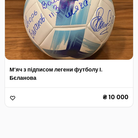
Мʼяч з підписом легени футболу I.
Бєланова
₴ 10 000