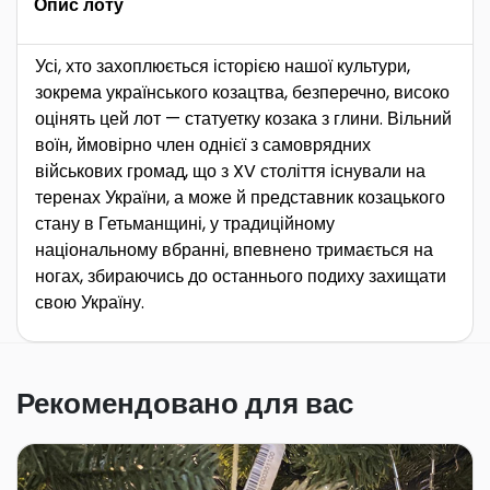
Опис лоту
Усі, хто захоплюється історією нашої культури,
зокрема українського козацтва, безперечно, високо
оцінять цей лот — статуетку козака з глини. Вільний
воїн, ймовірно член однієї з самоврядних
військових громад, що з XV століття існували на
теренах України, а може й представник козацького
стану в Гетьманщині, у традиційному
національному вбранні, впевнено тримається на
ногах, збираючись до останнього подиху захищати
свою Україну.
Рекомендовано для вас